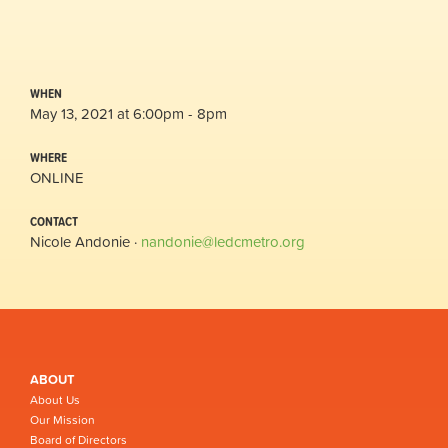
WHEN
May 13, 2021 at 6:00pm - 8pm
WHERE
ONLINE
CONTACT
Nicole Andonie ·
nandonie@ledcmetro.org
ABOUT
About Us
Our Mission
Board of Directors