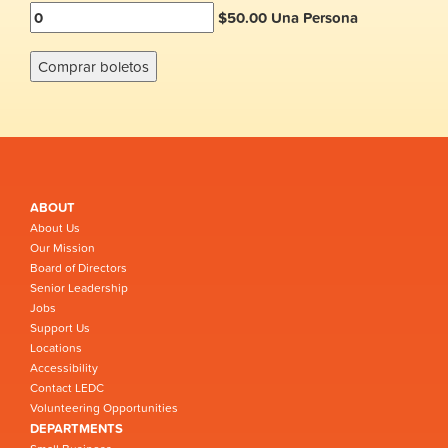
$50.00 Una Persona
ABOUT
About Us
Our Mission
Board of Directors
Senior Leadership
Jobs
Support Us
Locations
Accessibility
Contact LEDC
Volunteering Opportunities
DEPARTMENTS