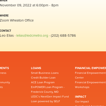
WHEN
November 09, 2022 at 6:00pm - 8pm
WHERE
Zoom Wheaton Office
CONTACT
Leo Elias ·
lelias@ledcmetro.org
· (202) 688-5786
MENTS
LOANS
FINANCIAL EMPOWE
iness
Small Business Loans
Financial Empowerment
Credit Builder Loan
Center
mmunity
ACE Loan Program
Financial Empowerment
ts
EmPOWER Loan Program -
Workshops
Frederick County, MD
LEDC’s NextGen Impact Fund
IMPACT
Loan powered by SELF
Our Impact