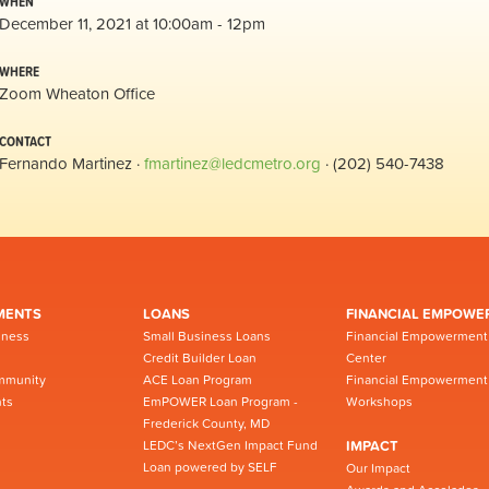
WHEN
December 11, 2021 at 10:00am - 12pm
WHERE
Zoom Wheaton Office
CONTACT
Fernando Martinez ·
fmartinez@ledcmetro.org
· (202) 540-7438
MENTS
LOANS
FINANCIAL EMPOWE
iness
Small Business Loans
Financial Empowerment
Credit Builder Loan
Center
mmunity
ACE Loan Program
Financial Empowerment
ts
EmPOWER Loan Program -
Workshops
Frederick County, MD
LEDC’s NextGen Impact Fund
IMPACT
Loan powered by SELF
Our Impact