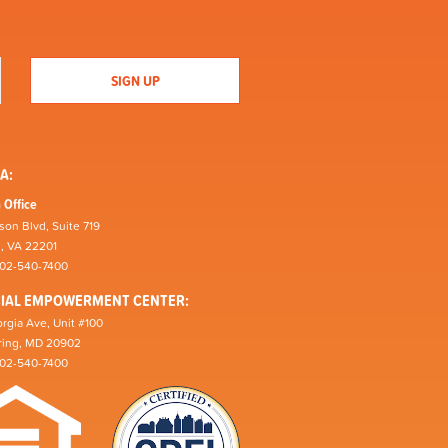
A:
 Office
son Blvd, Suite 719
n, VA 22201
202-540-7400
CIAL EMPOWERMENT CENTER:
rgia Ave, Unit #100
pring, MD 20902
202-540-7400