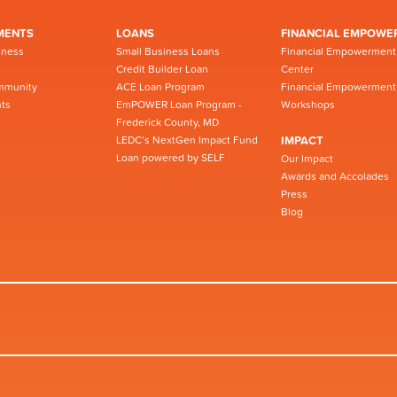
MENTS
LOANS
FINANCIAL EMPOWE
iness
Small Business Loans
Financial Empowerment
Credit Builder Loan
Center
mmunity
ACE Loan Program
Financial Empowerment
ts
EmPOWER Loan Program -
Workshops
Frederick County, MD
LEDC’s NextGen Impact Fund
IMPACT
Loan powered by SELF
Our Impact
Awards and Accolades
Press
Blog