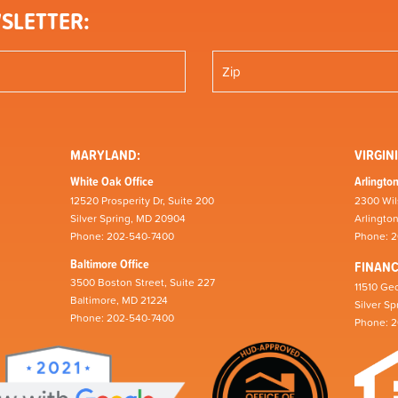
SLETTER:
MARYLAND:
VIRGINI
White Oak Office
Arlington
12520 Prosperity Dr, Suite 200
2300 Wil
Silver Spring, MD 20904
Arlingto
Phone: 202-540-7400
Phone: 
Baltimore Office
FINAN
3500 Boston Street, Suite 227
11510 Geo
Baltimore, MD 21224
Silver S
Phone: 202-540-7400
Phone: 