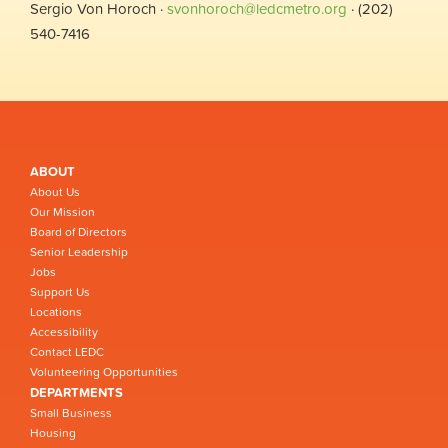
Sergio Von Horoch ·
svonhoroch@ledcmetro.org
· (202)
540-7416
ABOUT
About Us
Our Mission
Board of Directors
Senior Leadership
Jobs
Support Us
Locations
Accessibility
Contact LEDC
Volunteering Opportunities
DEPARTMENTS
Small Business
Housing