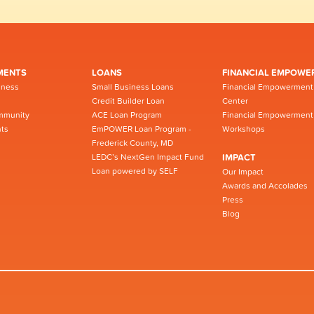
MENTS
LOANS
FINANCIAL EMPOWE
iness
Small Business Loans
Financial Empowerment
Credit Builder Loan
Center
mmunity
ACE Loan Program
Financial Empowerment
ts
EmPOWER Loan Program -
Workshops
Frederick County, MD
LEDC’s NextGen Impact Fund
IMPACT
Loan powered by SELF
Our Impact
Awards and Accolades
Press
Blog