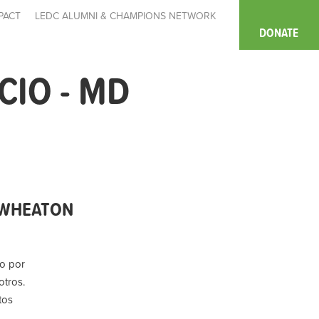
PACT
LEDC ALUMNI & CHAMPIONS NETWORK
DONATE
CIO - MD
D WHEATON
do por
otros.
tos