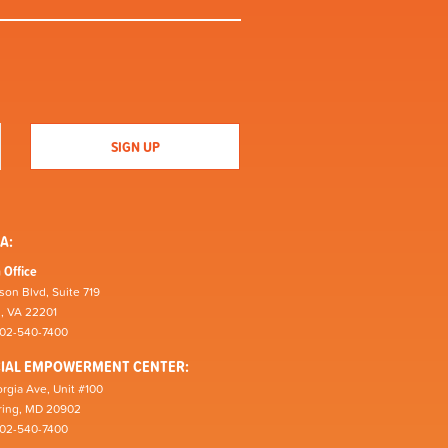
A:
 Office
son Blvd, Suite 719
n, VA 22201
202-540-7400
CIAL EMPOWERMENT CENTER:
rgia Ave, Unit #100
pring, MD 20902
202-540-7400