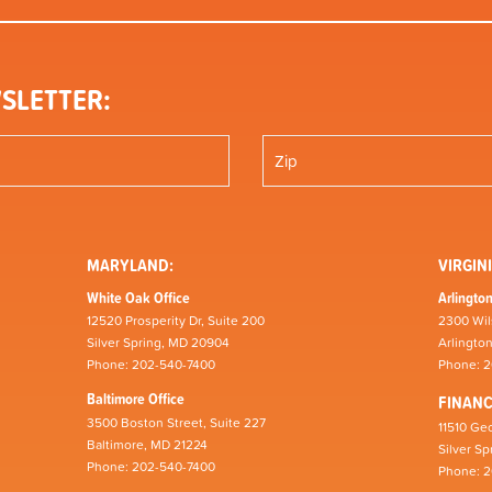
SLETTER:
MARYLAND:
VIRGINI
White Oak Office
Arlington
12520 Prosperity Dr, Suite 200
2300 Wil
Silver Spring, MD 20904
Arlingto
Phone: 202-540-7400
Phone: 
Baltimore Office
FINAN
3500 Boston Street, Suite 227
11510 Geo
Baltimore, MD 21224
Silver S
Phone: 202-540-7400
Phone: 