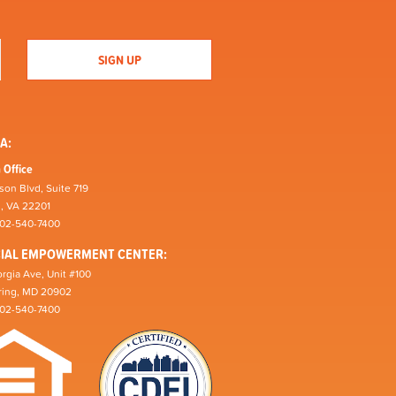
A:
 Office
son Blvd, Suite 719
n, VA 22201
202-540-7400
CIAL EMPOWERMENT CENTER:
rgia Ave, Unit #100
pring, MD 20902
202-540-7400