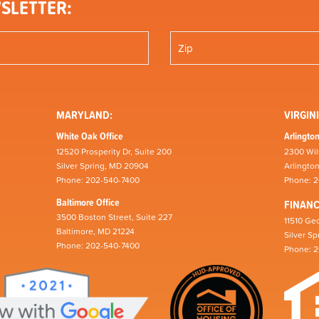
SLETTER:
MARYLAND:
VIRGINI
White Oak Office
Arlington
12520 Prosperity Dr, Suite 200
2300 Wil
Silver Spring, MD 20904
Arlingto
Phone: 202-540-7400
Phone: 
Baltimore Office
FINAN
3500 Boston Street, Suite 227
11510 Geo
Baltimore, MD 21224
Silver S
Phone: 202-540-7400
Phone: 