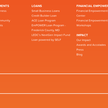
MENTS
LOANS
FINANCIAL EMPOWE
iness
Small Business Loans
Financial Empowerment
Credit Builder Loan
Center
mmunity
ACE Loan Program
Financial Empowerment
ts
EmPOWER Loan Program -
Workshops
Frederick County, MD
LEDC’s NextGen Impact Fund
IMPACT
Loan powered by SELF
Our Impact
Awards and Accolades
Press
Blog