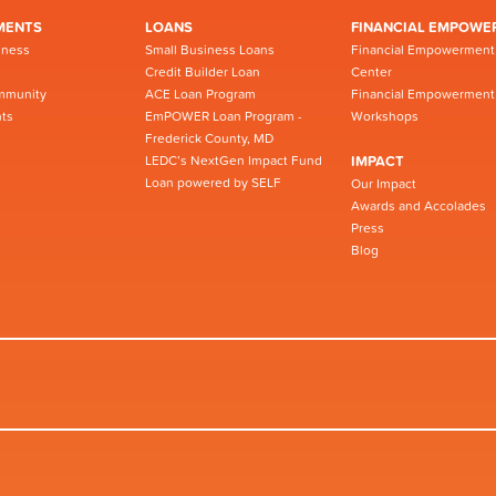
MENTS
LOANS
FINANCIAL EMPOWE
iness
Small Business Loans
Financial Empowerment
Credit Builder Loan
Center
mmunity
ACE Loan Program
Financial Empowerment
ts
EmPOWER Loan Program -
Workshops
Frederick County, MD
LEDC’s NextGen Impact Fund
IMPACT
Loan powered by SELF
Our Impact
Awards and Accolades
Press
Blog