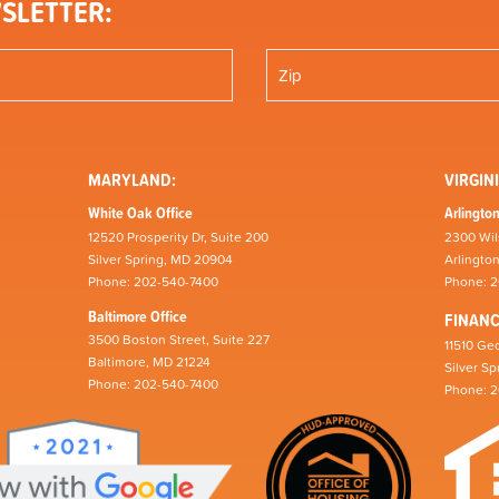
SLETTER:
MARYLAND:
VIRGINI
White Oak Office
Arlington
12520 Prosperity Dr, Suite 200
2300 Wil
Silver Spring, MD 20904
Arlingto
Phone: 202-540-7400
Phone: 
Baltimore Office
FINAN
3500 Boston Street, Suite 227
11510 Geo
Baltimore, MD 21224
Silver S
Phone: 202-540-7400
Phone: 