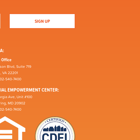
A:
 Office
son Blvd, Suite 719
n, VA 22201
202-540-7400
CIAL EMPOWERMENT CENTER:
rgia Ave, Unit #100
pring, MD 20902
202-540-7400