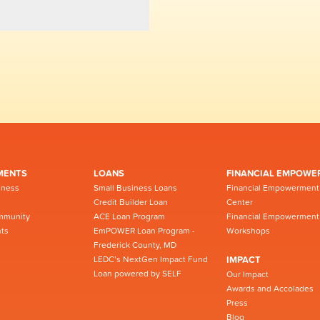
MENTS
LOANS
FINANCIAL EMPOWE
iness
Small Business Loans
Financial Empowerment
Credit Builder Loan
Center
mmunity
ACE Loan Program
Financial Empowerment
ts
EmPOWER Loan Program -
Workshops
Frederick County, MD
LEDC’s NextGen Impact Fund
IMPACT
Loan powered by SELF
Our Impact
Awards and Accolades
Press
Blog