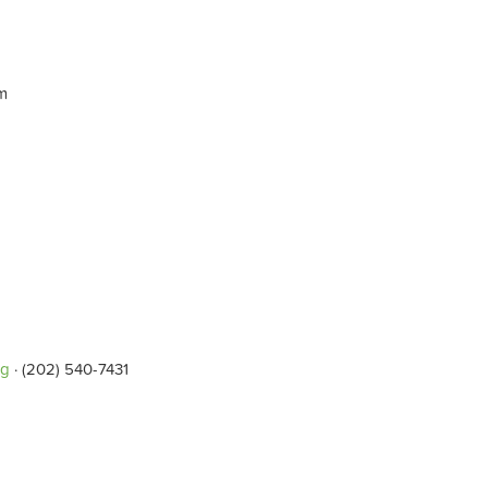
pm
rg
· (202) 540-7431