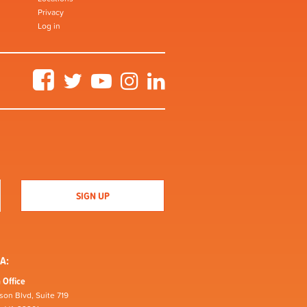
Privacy
Log in
Facebook
Twitter
YouTube
Instagram
LinkedIn
A:
 Office
son Blvd, Suite 719