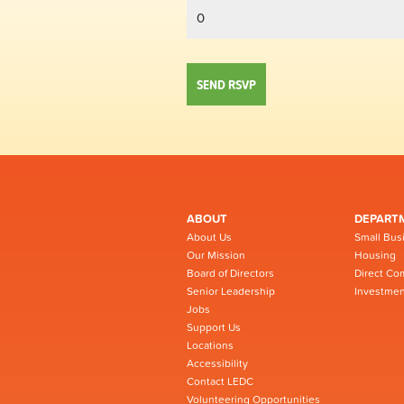
ABOUT
DEPART
About Us
Small Bus
Our Mission
Housing
Board of Directors
Direct Co
Senior Leadership
Investmen
Jobs
Support Us
Locations
Accessibility
Contact LEDC
Volunteering Opportunities