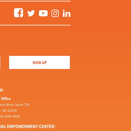
Facebook
Twitter
YouTube
Instagram
LinkedIn
A:
 Office
son Blvd, Suite 719
n, VA 22201
202-540-7400
CIAL EMPOWERMENT CENTER: