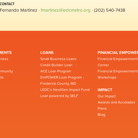
CONTACT
Fernando Martinez ·
fmartinez@ledcmetro.org
· (202) 540-7438
MENTS
LOANS
FINANCIAL EMPOWE
iness
Small Business Loans
Financial Empowerment
Credit Builder Loan
Center
mmunity
ACE Loan Program
Financial Empowerment
ts
EmPOWER Loan Program -
Workshops
Frederick County, MD
LEDC’s NextGen Impact Fund
IMPACT
Loan powered by SELF
Our Impact
Awards and Accolades
Press
Blog