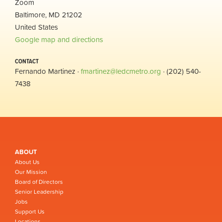
Zoom
Baltimore, MD 21202
United States
Google map and directions
CONTACT
Fernando Martinez ·
fmartinez@ledcmetro.org
· (202) 540-
7438
ABOUT
About Us
Our Mission
Board of Directors
Senior Leadership
Jobs
Support Us
Locations