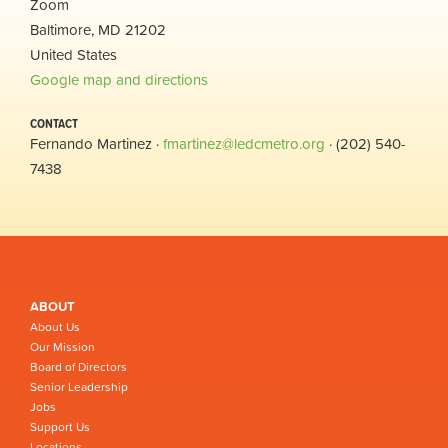
Zoom
Baltimore, MD 21202
United States
Google map and directions
CONTACT
Fernando Martinez ·
fmartinez@ledcmetro.org
· (202) 540-
7438
ABOUT
About Us
Our Mission
Board of Directors
Senior Leadership
Jobs
Support Us
Locations