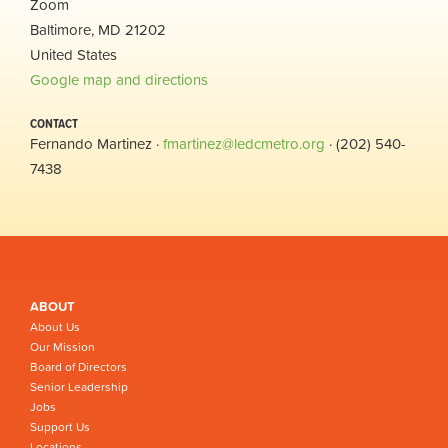
Zoom
Baltimore, MD 21202
United States
Google map and directions
CONTACT
Fernando Martinez ·
fmartinez@ledcmetro.org
· (202) 540-
7438
ABOUT
About Us
Our Mission
Board of Directors
Senior Leadership
Jobs
Support Us
Locations