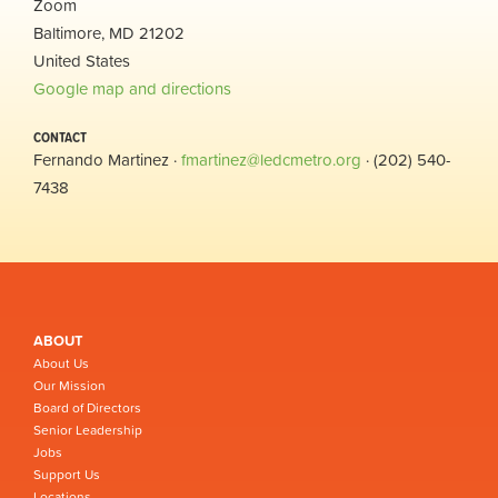
Zoom
Baltimore, MD 21202
United States
Google map and directions
CONTACT
Fernando Martinez ·
fmartinez@ledcmetro.org
· (202) 540-
7438
ABOUT
About Us
Our Mission
Board of Directors
Senior Leadership
Jobs
Support Us
Locations