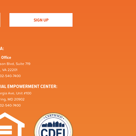
A:
 Office
son Blvd, Suite 719
n, VA 22201
202-540-7400
CIAL EMPOWERMENT CENTER:
rgia Ave, Unit #100
pring, MD 20902
202-540-7400