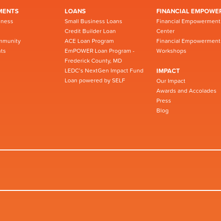
MENTS
LOANS
FINANCIAL EMPOWE
iness
Small Business Loans
Financial Empowerment
Credit Builder Loan
Center
mmunity
ACE Loan Program
Financial Empowerment
ts
EmPOWER Loan Program -
Workshops
Frederick County, MD
LEDC’s NextGen Impact Fund
IMPACT
Loan powered by SELF
Our Impact
Awards and Accolades
Press
Blog