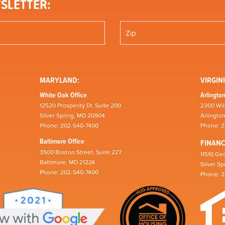
SLETTER:
MARYLAND:
VIRGINI
White Oak Office
Arlington
12520 Prosperity Dr, Suite 200
2300 Wil
Silver Spring, MD 20904
Arlingto
Phone: 202-540-7400
Phone: 
Baltimore Office
FINAN
3500 Boston Street, Suite 227
11510 Geo
Baltimore, MD 21224
Silver S
Phone: 202-540-7400
Phone: 