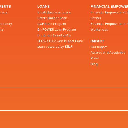
MENTS
LOANS
FINANCIAL EMPOWE
iness
Small Business Loans
Financial Empowerment
Credit Builder Loan
Center
mmunity
ACE Loan Program
Financial Empowerment
ts
EmPOWER Loan Program -
Workshops
Frederick County, MD
LEDC’s NextGen Impact Fund
IMPACT
Loan powered by SELF
Our Impact
Awards and Accolades
Press
Blog