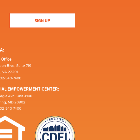
A:
 Office
son Blvd, Suite 719
n, VA 22201
202-540-7400
CIAL EMPOWERMENT CENTER:
rgia Ave, Unit #100
pring, MD 20902
202-540-7400