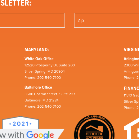
SLETTER:
MARYLAND:
VIRGINI
White Oak Office
Arlington
12520 Prosperity Dr, Suite 200
2300 Wil
Silver Spring, MD 20904
Arlingto
Phone: 202-540-7400
Phone: 
Baltimore Office
FINAN
3500 Boston Street, Suite 227
11510 Geo
Baltimore, MD 21224
Silver S
Phone: 202-540-7400
Phone: 