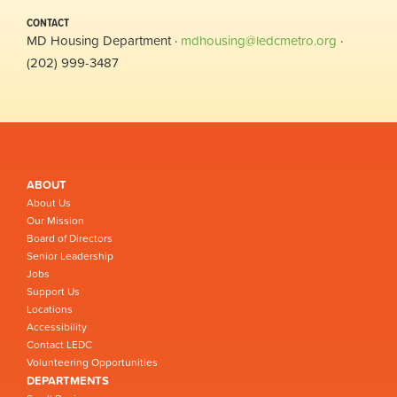
CONTACT
MD Housing Department ·
mdhousing@ledcmetro.org
·
(202) 999-3487
ABOUT
About Us
Our Mission
Board of Directors
Senior Leadership
Jobs
Support Us
Locations
Accessibility
Contact LEDC
Volunteering Opportunities
DEPARTMENTS