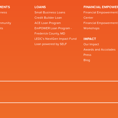
MENTS
LOANS
FINANCIAL EMPOWE
iness
Small Business Loans
Financial Empowerment
Credit Builder Loan
Center
mmunity
ACE Loan Program
Financial Empowerment
ts
EmPOWER Loan Program -
Workshops
Frederick County, MD
LEDC’s NextGen Impact Fund
IMPACT
Loan powered by SELF
Our Impact
Awards and Accolades
Press
Blog