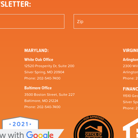
SLETTER:
MARYLAND:
VIRGINI
White Oak Office
Arlington
12520 Prosperity Dr, Suite 200
2300 Wil
Silver Spring, MD 20904
Arlingto
Phone: 202-540-7400
Phone: 
Baltimore Office
FINAN
3500 Boston Street, Suite 227
11510 Geo
Baltimore, MD 21224
Silver S
Phone: 202-540-7400
Phone: 