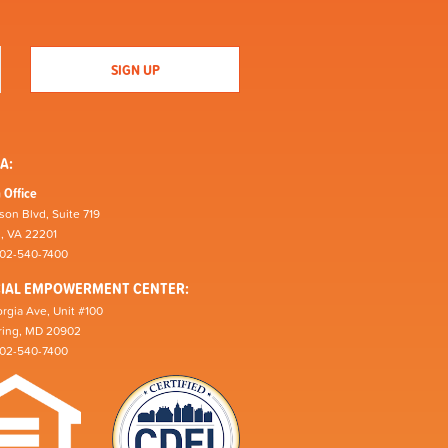
A:
 Office
son Blvd, Suite 719
n, VA 22201
202-540-7400
CIAL EMPOWERMENT CENTER:
rgia Ave, Unit #100
pring, MD 20902
202-540-7400