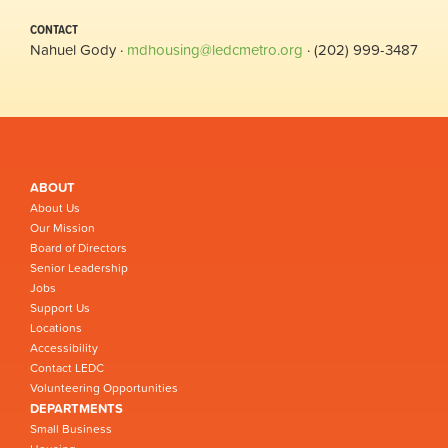
CONTACT
Nahuel Gody ·
mdhousing@ledcmetro.org
· (202) 999-3487
ABOUT
About Us
Our Mission
Board of Directors
Senior Leadership
Jobs
Support Us
Locations
Accessibility
Contact LEDC
Volunteering Opportunities
DEPARTMENTS
Small Business