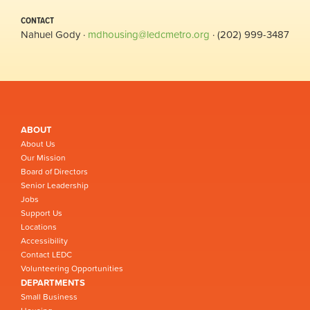
CONTACT
Nahuel Gody ·
mdhousing@ledcmetro.org
· (202) 999-3487
ABOUT
About Us
Our Mission
Board of Directors
Senior Leadership
Jobs
Support Us
Locations
Accessibility
Contact LEDC
Volunteering Opportunities
DEPARTMENTS
Small Business