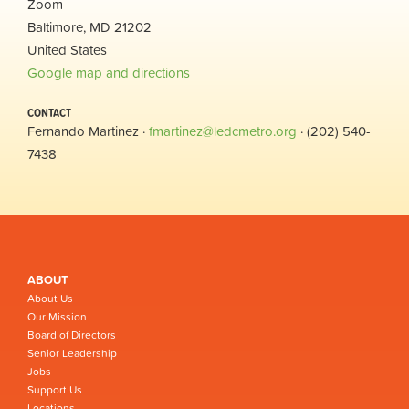
Zoom
Baltimore, MD 21202
United States
Google map and directions
CONTACT
Fernando Martinez ·
fmartinez@ledcmetro.org
· (202) 540-
7438
ABOUT
About Us
Our Mission
Board of Directors
Senior Leadership
Jobs
Support Us
Locations