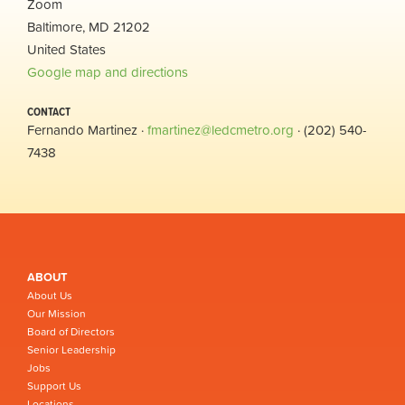
Zoom
Baltimore, MD 21202
United States
Google map and directions
CONTACT
Fernando Martinez ·
fmartinez@ledcmetro.org
· (202) 540-
7438
ABOUT
About Us
Our Mission
Board of Directors
Senior Leadership
Jobs
Support Us
Locations