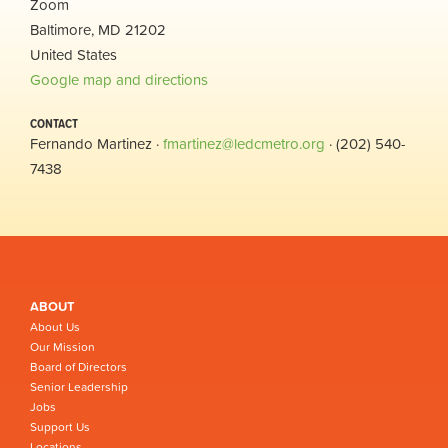
Zoom
Baltimore, MD 21202
United States
Google map and directions
CONTACT
Fernando Martinez ·
fmartinez@ledcmetro.org
· (202) 540-
7438
ABOUT
About Us
Our Mission
Board of Directors
Senior Leadership
Jobs
Support Us
Locations