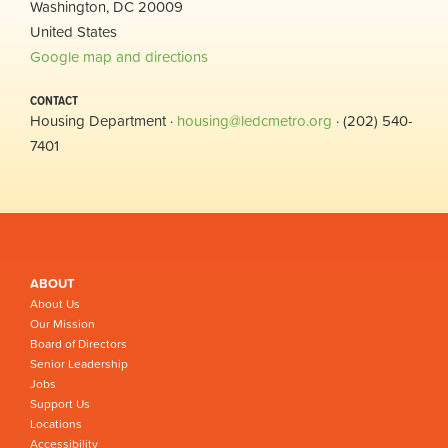
Washington, DC 20009
United States
Google map and directions
CONTACT
Housing Department ·
housing@ledcmetro.org
· (202) 540-
7401
ABOUT
About Us
Our Mission
Board of Directors
Senior Leadership
Jobs
Support Us
Locations
Accessibility