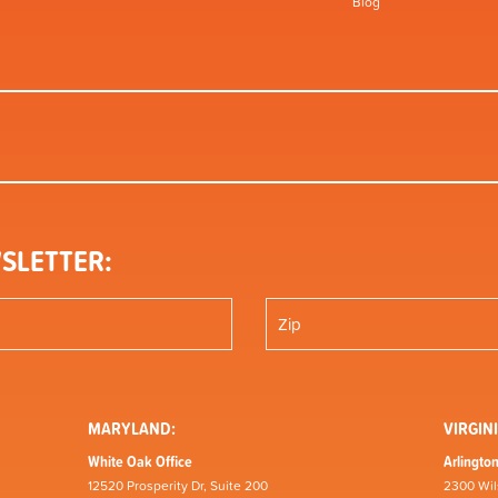
Blog
SLETTER:
MARYLAND:
VIRGINI
White Oak Office
Arlington
12520 Prosperity Dr, Suite 200
2300 Wil