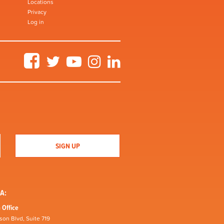
Locations
Privacy
Log in
Facebook
Twitter
YouTube
Instagram
LinkedIn
A:
 Office
son Blvd, Suite 719