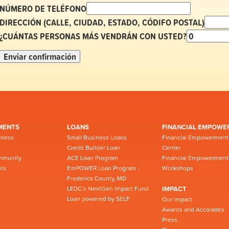
NÚMERO DE TELÉFONO
DIRECCIÓN (CALLE, CIUDAD, ESTADO, CÓDIFO POSTAL)
¿CUÁNTAS PERSONAS MÁS VENDRÁN CON USTED?
MENTS
LOANS
FINANCIAL EMPOWE
iness
Small Business Loans
Financial Empowerment
Credit Builder Loan
Center
mmunity
ACE Loan Program
Financial Empowerment
ts
EmPOWER Loan Program -
Workshops
Frederick County, MD
LEDC’s NextGen Impact Fund
IMPACT
Loan powered by SELF
Our Impact
Awards and Accolades
Press