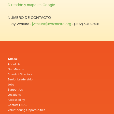
Dirección y mapa en Google
NÚMERO DE CONTACTO
Judy Ventura ·
jventura@ledcmetro.org
· (202) 540-7401
ABOUT
About Us
Our Mission
Board of Directors
Senior Leadership
Jobs
Support Us
Locations
Accessibility
Contact LEDC
Volunteering Opportunities