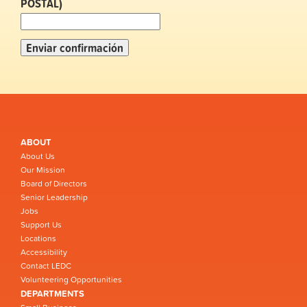
POSTAL)
ABOUT
About Us
Our Mission
Board of Directors
Senior Leadership
Jobs
Support Us
Locations
Accessibility
Contact LEDC
Volunteering Opportunities
DEPARTMENTS