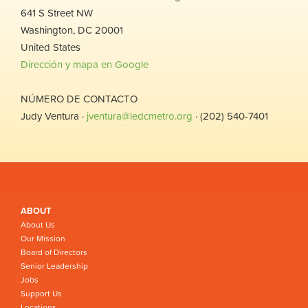
641 S Street NW
Washington, DC 20001
United States
Dirección y mapa en Google
NÚMERO DE CONTACTO
Judy Ventura ·
jventura@ledcmetro.org
· (202) 540-7401
ABOUT
About Us
Our Mission
Board of Directors
Senior Leadership
Jobs
Support Us
Locations