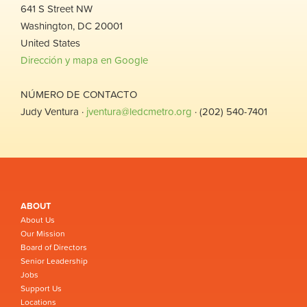
641 S Street NW
Washington, DC 20001
United States
Dirección y mapa en Google
NÚMERO DE CONTACTO
Judy Ventura ·
jventura@ledcmetro.org
· (202) 540-7401
ABOUT
About Us
Our Mission
Board of Directors
Senior Leadership
Jobs
Support Us
Locations