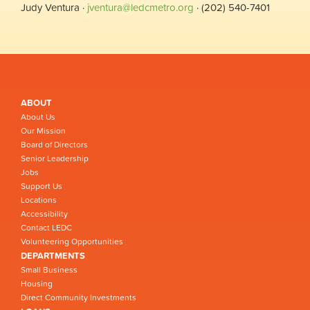
Judy Ventura ·
jventura@ledcmetro.org
· (202) 540-7401
ABOUT
About Us
Our Mission
Board of Directors
Senior Leadership
Jobs
Support Us
Locations
Accessibility
Contact LEDC
Volunteering Opportunities
DEPARTMENTS
Small Business
Housing
Direct Community Investments