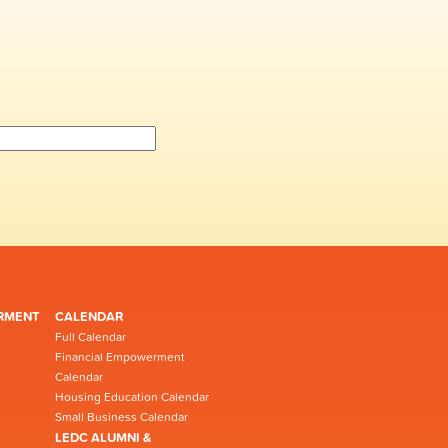
RMENT
CALENDAR
Full Calendar
Financial Empowerment
Calendar
Housing Education Calendar
Small Business Calendar
LEDC ALUMNI &