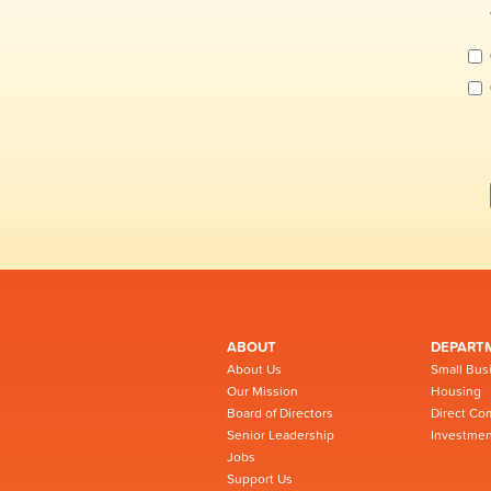
ABOUT
DEPART
About Us
Small Bus
Our Mission
Housing
Board of Directors
Direct Co
Senior Leadership
Investmen
Jobs
Support Us