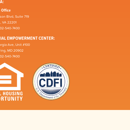
A:
 Office
son Blvd, Suite 719
n, VA 22201
202-540-7400
CIAL EMPOWERMENT CENTER:
rgia Ave, Unit #100
pring, MD 20902
202-540-7400