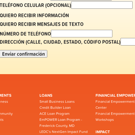
TELÉFONO CELULAR (OPCIONAL)
QUIERO RECIBIR INFORMACIÓN
QUIERO RECIBIR MENSAJES DE TEXTO
NÚMERO DE TELÉFONO
DIRECCIÓN (CALLE, CIUDAD, ESTADO, CÓDIFO POSTAL)
MENTS
LOANS
FINANCIAL EMPOWE
iness
Small Business Loans
Financial Empowerment
Credit Builder Loan
Center
mmunity
ACE Loan Program
Financial Empowerment
ts
EmPOWER Loan Program -
Workshops
Frederick County, MD
LEDC’s NextGen Impact Fund
IMPACT