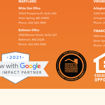
MARYLAND:
VIRGINI
White Oak Office
Arlington
12520 Prosperity Dr, Suite 200
2300 Wil
Silver Spring, MD 20904
Arlingto
Phone: 202-540-7400
Phone: 
Baltimore Office
FINAN
3500 Boston Street, Suite 227
11510 Geo
Baltimore, MD 21224
Silver S
Phone: 202-540-7400
Phone: 