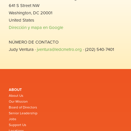
641 S Street NW
Washington, DC 20001
United States
Dirección y mapa en Google
NÚMERO DE CONTACTO
Judy Ventura ·
jventura@ledcmetro.org
· (202) 540-7401
ABOUT
About Us
Our Mission
Board of Directors
Senior Leadership
Jobs
Support Us
Locations