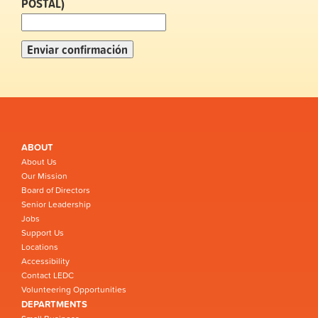
POSTAL)
ABOUT
About Us
Our Mission
Board of Directors
Senior Leadership
Jobs
Support Us
Locations
Accessibility
Contact LEDC
Volunteering Opportunities
DEPARTMENTS