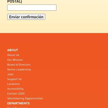
POSTAL)
ABOUT
About Us
Our Mission
Board of Directors
Senior Leadership
Jobs
Support Us
Locations
Accessibility
Contact LEDC
Volunteering Opportunities
DEPARTMENTS