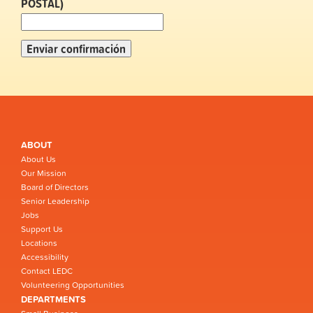
POSTAL)
ABOUT
About Us
Our Mission
Board of Directors
Senior Leadership
Jobs
Support Us
Locations
Accessibility
Contact LEDC
Volunteering Opportunities
DEPARTMENTS