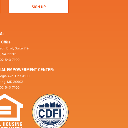
A:
 Office
son Blvd, Suite 719
n, VA 22201
202-540-7400
CIAL EMPOWERMENT CENTER:
rgia Ave, Unit #100
pring, MD 20902
202-540-7400