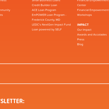
iness
Small Business Loans
Financial Empowerment
Credit Builder Loan
Center
mmunity
ACE Loan Program
Financial Empowerment
ts
EmPOWER Loan Program -
Workshops
Frederick County, MD
LEDC’s NextGen Impact Fund
IMPACT
Loan powered by SELF
Our Impact
Awards and Accolades
Press
Blog
SLETTER: