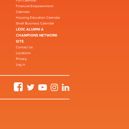
Full Calendar
Financial Empowerment
Calendar
Housing Education Calendar
Small Business Calendar
LEDC ALUMNI &
CHAMPIONS NETWORK
SITE
Contact Us
Locations
Privacy
Log in
Facebook
Twitter
YouTube
Instagram
LinkedIn