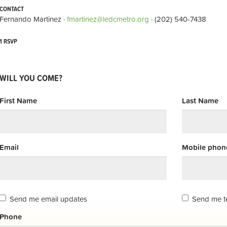
CONTACT
Fernando Martinez ·
fmartinez@ledcmetro.org
· (202) 540-7438
1 RSVP
WILL YOU COME?
First Name
Last Name
Email
Mobile phone
Send me email updates
Send me t
Phone