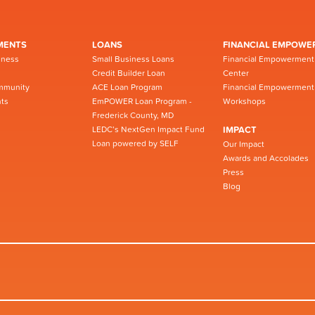
MENTS
LOANS
FINANCIAL EMPOWE
iness
Small Business Loans
Financial Empowerment
Credit Builder Loan
Center
mmunity
ACE Loan Program
Financial Empowerment
ts
EmPOWER Loan Program -
Workshops
Frederick County, MD
LEDC’s NextGen Impact Fund
IMPACT
Loan powered by SELF
Our Impact
Awards and Accolades
Press
Blog