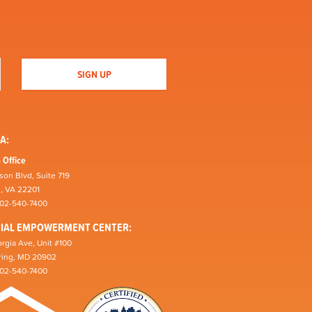
A:
 Office
son Blvd, Suite 719
n, VA 22201
202-540-7400
CIAL EMPOWERMENT CENTER:
rgia Ave, Unit #100
pring, MD 20902
202-540-7400