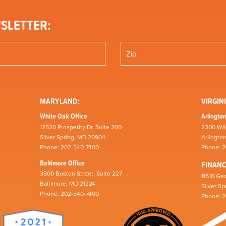
SLETTER:
MARYLAND:
VIRGINI
White Oak Office
Arlington
12520 Prosperity Dr, Suite 200
2300 Wil
Silver Spring, MD 20904
Arlingto
Phone: 202-540-7400
Phone: 
Baltimore Office
FINAN
3500 Boston Street, Suite 227
11510 Geo
Baltimore, MD 21224
Silver S
Phone: 202-540-7400
Phone: 