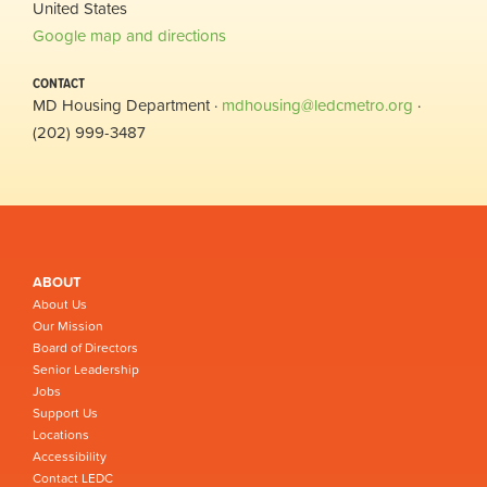
United States
Google map and directions
CONTACT
MD Housing Department ·
mdhousing@ledcmetro.org
·
(202) 999-3487
ABOUT
About Us
Our Mission
Board of Directors
Senior Leadership
Jobs
Support Us
Locations
Accessibility
Contact LEDC