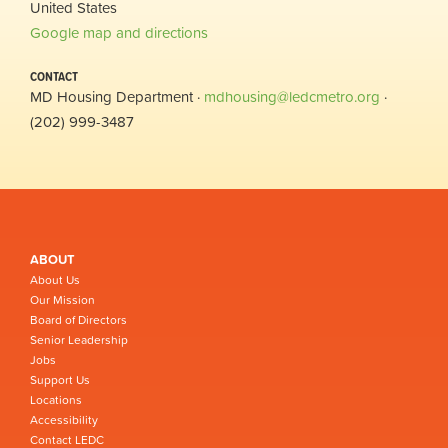
United States
Google map and directions
CONTACT
MD Housing Department ·
mdhousing@ledcmetro.org
·
(202) 999-3487
ABOUT
About Us
Our Mission
Board of Directors
Senior Leadership
Jobs
Support Us
Locations
Accessibility
Contact LEDC