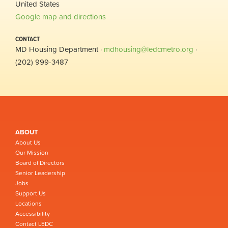
United States
Google map and directions
CONTACT
MD Housing Department ·
mdhousing@ledcmetro.org
·
(202) 999-3487
ABOUT
About Us
Our Mission
Board of Directors
Senior Leadership
Jobs
Support Us
Locations
Accessibility
Contact LEDC