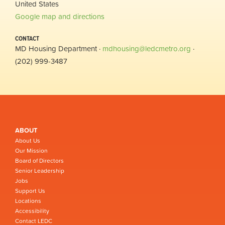
United States
Google map and directions
CONTACT
MD Housing Department ·
mdhousing@ledcmetro.org
·
(202) 999-3487
ABOUT
About Us
Our Mission
Board of Directors
Senior Leadership
Jobs
Support Us
Locations
Accessibility
Contact LEDC