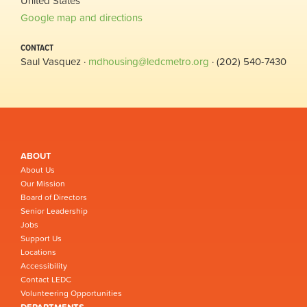
United States
Google map and directions
CONTACT
Saul Vasquez ·
mdhousing@ledcmetro.org
· (202) 540-7430
ABOUT
About Us
Our Mission
Board of Directors
Senior Leadership
Jobs
Support Us
Locations
Accessibility
Contact LEDC
Volunteering Opportunities