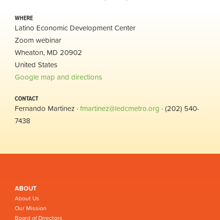
WHERE
Latino Economic Development Center
Zoom webinar
Wheaton, MD 20902
United States
Google map and directions
CONTACT
Fernando Martinez ·
fmartinez@ledcmetro.org
· (202) 540-
7438
ABOUT
About Us
Our Mission
Board of Directors