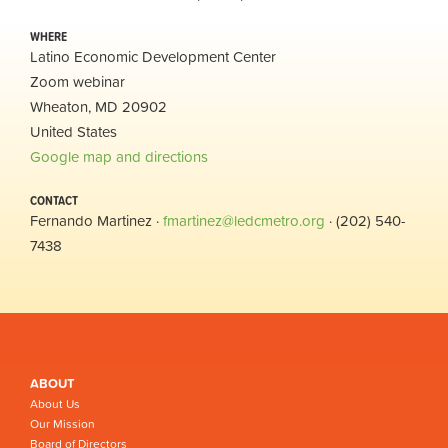
WHERE
Latino Economic Development Center
Zoom webinar
Wheaton, MD 20902
United States
Google map and directions
CONTACT
Fernando Martinez ·
fmartinez@ledcmetro.org
· (202) 540-
7438
ABOUT
About Us
Our Mission
Board of Directors