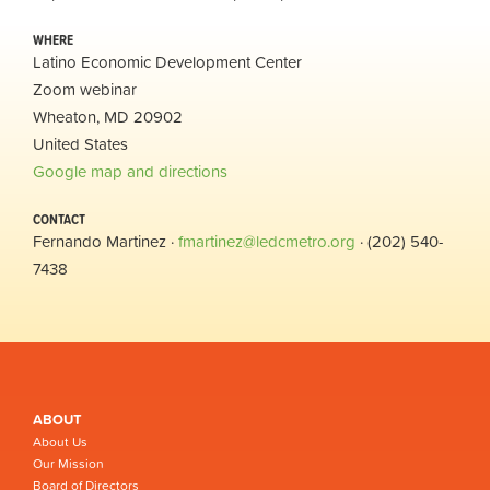
WHERE
Latino Economic Development Center
Zoom webinar
Wheaton, MD 20902
United States
Google map and directions
CONTACT
Fernando Martinez ·
fmartinez@ledcmetro.org
· (202) 540-
7438
ABOUT
About Us
Our Mission
Board of Directors