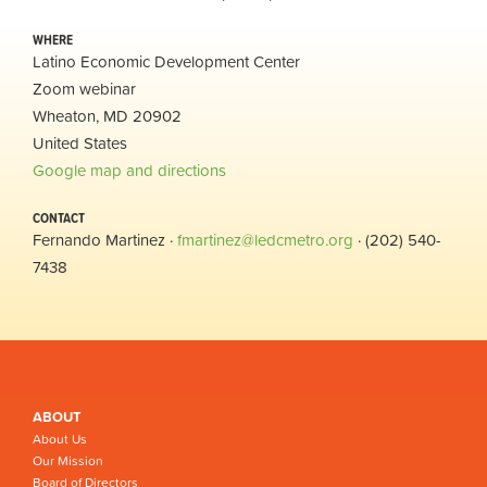
WHERE
Latino Economic Development Center
Zoom webinar
Wheaton, MD 20902
United States
Google map and directions
CONTACT
Fernando Martinez ·
fmartinez@ledcmetro.org
· (202) 540-
7438
ABOUT
About Us
Our Mission
Board of Directors