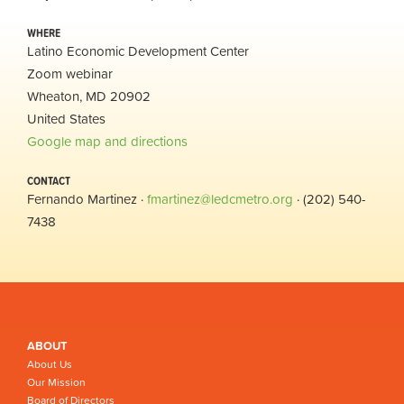
WHERE
Latino Economic Development Center
Zoom webinar
Wheaton, MD 20902
United States
Google map and directions
CONTACT
Fernando Martinez ·
fmartinez@ledcmetro.org
· (202) 540-
7438
ABOUT
About Us
Our Mission
Board of Directors