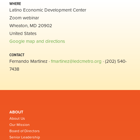
WHERE
Latino Economic Development Center
Zoom webinar
Wheaton, MD 20902
United States
Google map and directions
CONTACT
Fernando Martinez ·
fmartinez@ledcmetro.org
· (202) 540-
7438
ABOUT
About Us
Our Mission
Board of Directors
Senior Leadership