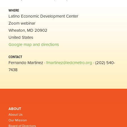
WHERE
Latino Economic Development Center
Zoom webinar
Wheaton, MD 20902
United States
Google map and directions
CONTACT
Fernando Martinez ·
fmartinez@ledcmetro.org
· (202) 540-
7438
ABOUT
About Us
Our Mission
Board of Directors